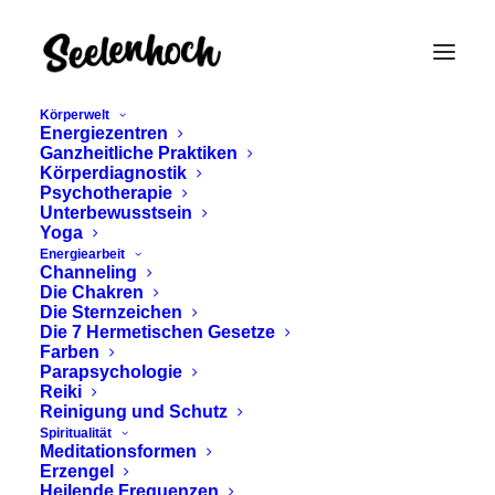
Körperwelt
Energiezentren
Ganzheitliche Praktiken
Körperdiagnostik
Psychotherapie
Unterbewusstsein
Yoga
Energiearbeit
Channeling
BIOSYNTHESE
Die Chakren
Die Sternzeichen
PSYCHOTHERAPIE -
Die 7 Hermetischen Gesetze
Farben
CHARAKTERANALYSE
Parapsychologie
Reiki
Reinigung und Schutz
UND KÖRPERARBEIT
Spiritualität
Meditationsformen
Erzengel
Februar 22, 2024
Heilende Frequenzen