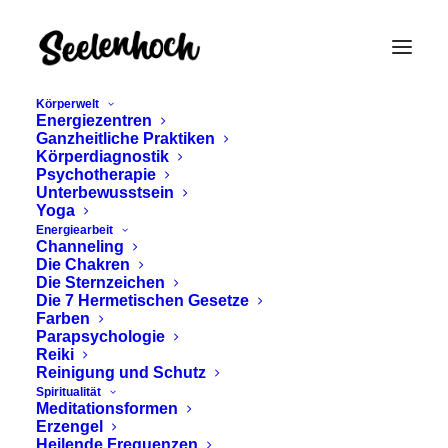
Körperwelt
Energiezentren
Ganzheitliche Praktiken
Körperdiagnostik
Psychotherapie
Unterbewusstsein
Yoga
Energiearbeit
Channeling
Die Chakren
YIN YOGA -
Die Sternzeichen
Die 7 Hermetischen Gesetze
ANATOMIE UND
Farben
Parapsychologie
KINESIOLOGIE
Reiki
Reinigung und Schutz
Spiritualität
Meditationsformen
Dezember 20, 2023
Erzengel
Heilende Frequenzen