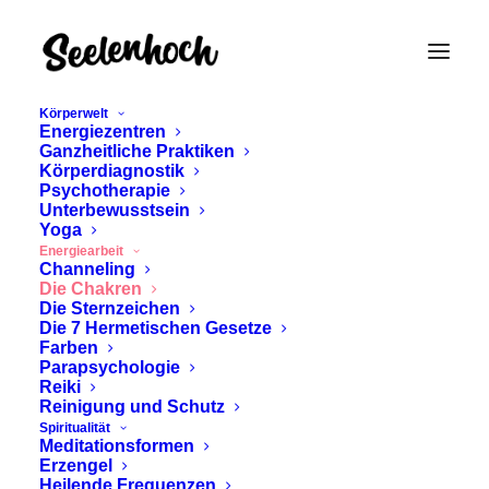
Körperwelt
Energiezentren
Ganzheitliche Praktiken
Körperdiagnostik
Die Chakren
Psychotherapie
Unterbewusstsein
Yoga
Energiearbeit
Channeling
Die Chakren
Die Sternzeichen
Die 7 Hermetischen Gesetze
Farben
Parapsychologie
Reiki
Reinigung und Schutz
Spiritualität
Meditationsformen
Erzengel
Heilende Frequenzen