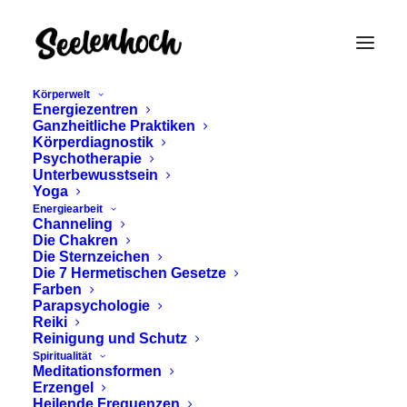
Körperwelt
Energiezentren
Ganzheitliche Praktiken
Körperdiagnostik
Psychotherapie
Unterbewusstsein
Yoga
Energiearbeit
Channeling
SEELENSTERN
Die Chakren
Die Sternzeichen
CHAKRA – VYAPINI -
Die 7 Hermetischen Gesetze
Farben
URSPRUNG DES
Parapsychologie
Reiki
Reinigung und Schutz
SEINS
Spiritualität
Meditationsformen
Erzengel
November 6, 2024
Heilende Frequenzen