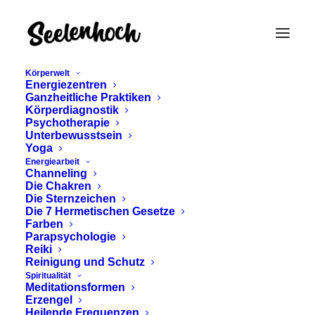
Körperwelt
Energiezentren
Ganzheitliche Praktiken
Körperdiagnostik
Psychotherapie
Unterbewusstsein
Yoga
Energiearbeit
Channeling
KRONENCHAKRA -
Die Chakren
Die Sternzeichen
SAHASRARA - DIE
Die 7 Hermetischen Gesetze
Farben
UNIVERSELLE
Parapsychologie
Reiki
Reinigung und Schutz
VERBINDUNG
Spiritualität
Meditationsformen
Erzengel
Juli 9, 2024
Heilende Frequenzen