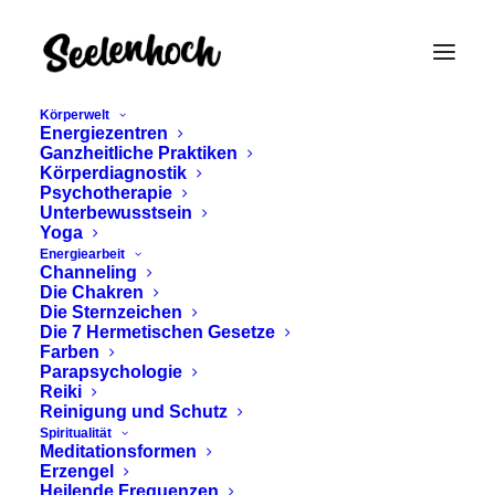
Körperwelt
Energiezentren
Ganzheitliche Praktiken
Körperdiagnostik
Psychotherapie
Unterbewusstsein
Yoga
Energiearbeit
Channeling
INTEGRATIVE
Die Chakren
Die Sternzeichen
PSYCHOTHERAPIE -
Die 7 Hermetischen Gesetze
Farben
BIO PSYCHO SOZIAL
Parapsychologie
Reiki
Reinigung und Schutz
ÖKOLOGISCH
Spiritualität
Meditationsformen
Erzengel
Februar 22, 2024
Heilende Frequenzen