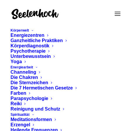
Körperwelt
Energiezentren
Ganzheitliche Praktiken
Körperdiagnostik
Psychotherapie
Unterbewusstsein
Yoga
Energiearbeit
Channeling
depression
Die Chakren
Die Sternzeichen
Die 7 Hermetischen Gesetze
Farben
Parapsychologie
Reiki
Reinigung und Schutz
Spiritualität
Meditationsformen
Erzengel
Heilende Frequenzen