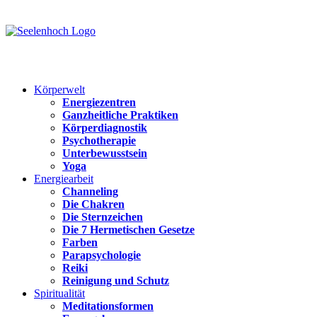
Körperwelt
Energiezentren
Ganzheitliche Praktiken
Körperdiagnostik
Psychotherapie
Unterbewusstsein
Yoga
Energiearbeit
Channeling
Die Chakren
Die Sternzeichen
Die 7 Hermetischen Gesetze
Farben
Parapsychologie
Reiki
Reinigung und Schutz
Spiritualität
Meditationsformen