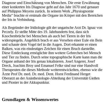
Diagnose und Einschätzung von Menschen. Die erste Erwähnung
einer konkreten Iris Diagnose geht auf das Jahr 1670 und genauer
auf Philippus Meyens zurück. In seinem Werk „Physiognomie
Media“ brachte er erstmals die Organe im Körper mit den Bereichen
der Iris in Verbindung.
Als Begründer der Iridiologie gilt der ungarische Arzt Dr. Ignaz von
Peczely. Er stellte Mitte des 19. Jahrhunderts fest, dass sich
Knochenbrüche bei Menschen als auch bei Tieren in der Iris
widerspiegeln. Angeblich brach er aus Versehen einer Eule ein Bein
und schaute dem Vogel tief in die Augen. Dort erkannte er einen
Balken, was ein eindeutiges Zeichen für einen Bruch darstellte.
Diese Entdeckung ermöglichte ihm weitere Gebrechen bei Mensch
und Tier zu finden. Durch seine topographische Karte kann man die
Organe anhand der Iris genau lokalisieren. Josef Angerer, Josef
Dreck, Joachim Broy und Emanuel Felke sind nur eine Handvoll
Therapeuten die dieses Methode weiterentwickelten, ebenso wie die
Ärzte Prof Dr. med. Dr. med. Dent. Horst Ferdinand Herget
Oberarzt an der Anästhesiologie-Abteilung der Universität Gießen
und Pionier in der Akkupunktur.
Grundlagen & Wissenswertes