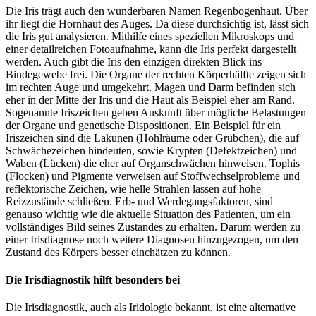
Die Iris trägt auch den wunderbaren Namen Regenbogenhaut. Über
ihr liegt die Hornhaut des Auges. Da diese durchsichtig ist, lässt sich
die Iris gut analysieren. Mithilfe eines speziellen Mikroskops und
einer detailreichen Fotoaufnahme, kann die Iris perfekt dargestellt
werden. Auch gibt die Iris den einzigen direkten Blick ins
Bindegewebe frei. Die Organe der rechten Körperhälfte zeigen sich
im rechten Auge und umgekehrt. Magen und Darm befinden sich
eher in der Mitte der Iris und die Haut als Beispiel eher am Rand.
Sogenannte Iriszeichen geben Auskunft über mögliche Belastungen
der Organe und genetische Dispositionen. Ein Beispiel für ein
Iriszeichen sind die Lakunen (Hohlräume oder Grübchen), die auf
Schwächezeichen hindeuten, sowie Krypten (Defektzeichen) und
Waben (Lücken) die eher auf Organschwächen hinweisen. Tophis
(Flocken) und Pigmente verweisen auf Stoffwechselprobleme und
reflektorische Zeichen, wie helle Strahlen lassen auf hohe
Reizzustände schließen. Erb- und Werdegangsfaktoren, sind
genauso wichtig wie die aktuelle Situation des Patienten, um ein
vollständiges Bild seines Zustandes zu erhalten. Darum werden zu
einer Irisdiagnose noch weitere Diagnosen hinzugezogen, um den
Zustand des Körpers besser einchätzen zu können.
Die Irisdiagnostik hilft besonders bei
Die Irisdiagnostik, auch als Iridologie bekannt, ist eine alternative