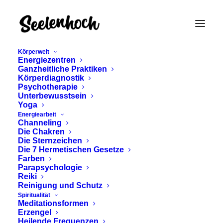
Körperwelt
Energiezentren
Ganzheitliche Praktiken
Körperdiagnostik
Psychotherapie
Unterbewusstsein
Yoga
Energiearbeit
Channeling
Owald Spengler
Die Chakren
Die Sternzeichen
Die 7 Hermetischen Gesetze
Farben
Parapsychologie
Reiki
Reinigung und Schutz
Spiritualität
Meditationsformen
Erzengel
Heilende Frequenzen