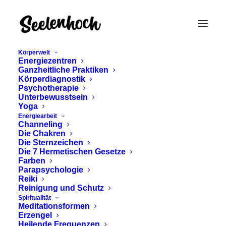
Körperwelt
Energiezentren
Ganzheitliche Praktiken
Körperdiagnostik
Psychotherapie
Unterbewusstsein
Yoga
Energiearbeit
Channeling
TRATAK-
Die Chakren
Die Sternzeichen
AUGENMEDITATION -
Die 7 Hermetischen Gesetze
Farben
FOKUS DURCH
Parapsychologie
Reiki
Reinigung und Schutz
BLICKEN
Spiritualität
Meditationsformen
Erzengel
November 26, 2024
Heilende Frequenzen