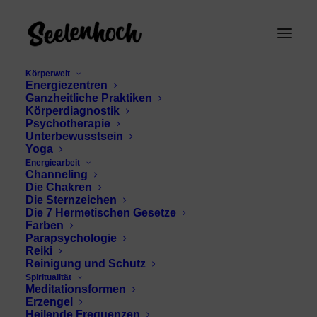
Körperwelt
Energiezentren
Ganzheitliche Praktiken
Körperdiagnostik
Psychotherapie
Unterbewusstsein
Yoga
Energiearbeit
Verbesserung der
Channeling
Die Chakren
Körperhaltung
Die Sternzeichen
Die 7 Hermetischen Gesetze
Farben
Parapsychologie
Reiki
Reinigung und Schutz
Spiritualität
Meditationsformen
Erzengel
Heilende Frequenzen