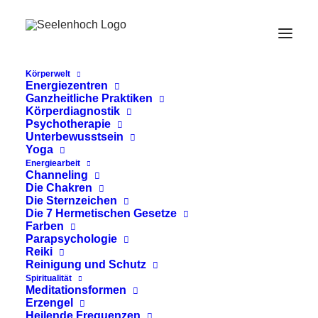
Körperwelt
Energiezentren
Ganzheitliche Praktiken
Körperdiagnostik
Psychotherapie
Unterbewusstsein
Yoga
Energiearbeit
Channeling
pranayaama
Die Chakren
Die Sternzeichen
Die 7 Hermetischen Gesetze
Farben
Parapsychologie
Reiki
Reinigung und Schutz
Spiritualität
Meditationsformen
Erzengel
Heilende Frequenzen