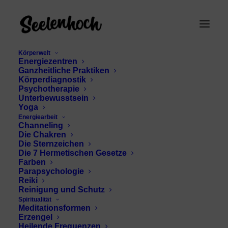
Körperwelt
Energiezentren
Ganzheitliche Praktiken
Körperdiagnostik
Psychotherapie
Unterbewusstsein
Yoga
Energiearbeit
Geheimnis des
Channeling
Die Chakren
Hermetismus
Die Sternzeichen
Die 7 Hermetischen Gesetze
Farben
Parapsychologie
Reiki
Reinigung und Schutz
Spiritualität
Meditationsformen
Erzengel
Heilende Frequenzen