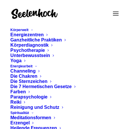
Körperwelt
Energiezentren
Ganzheitliche Praktiken
Körperdiagnostik
Psychotherapie
Unterbewusstsein
Yoga
Energiearbeit
Channeling
Die Chakren
Die Sternzeichen
Die 7 Hermetischen Gesetze
KAMBÔ RITUAL
Farben
Parapsychologie
Reiki
Februar 12, 2025
Reinigung und Schutz
Spiritualität
Meditationsformen
Erzengel
Heilende Frequenzen