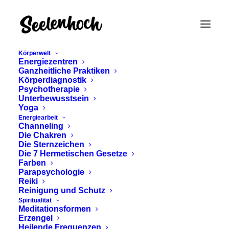
Körperwelt
Energiezentren
Ganzheitliche Praktiken
Körperdiagnostik
Psychotherapie
Unterbewusstsein
Yoga
Energiearbeit
Channeling
Die Chakren
KRAFTTIERE - DEINE
Die Sternzeichen
Die 7 Hermetischen Gesetze
SPIRITUELLEN
Farben
Parapsychologie
BEGLEITER
Reiki
Reinigung und Schutz
Spiritualität
Meditationsformen
November 20, 2024
Erzengel
Heilende Frequenzen