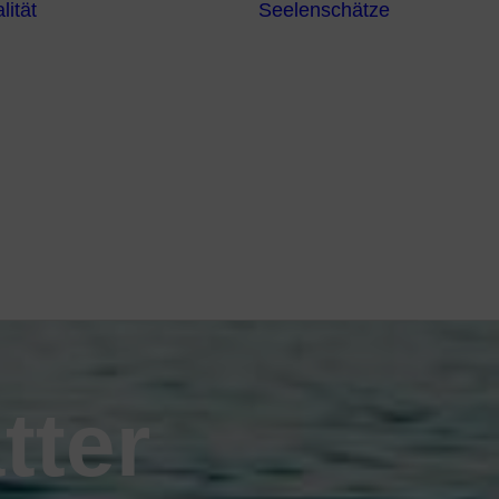
lität
Seelenschätze
Meditationsformen
Erzengel
Heilende
Bücher
Frequenzen
Heilstei
Neuzeit Heilung
Numerologie
Schamanismus
tter