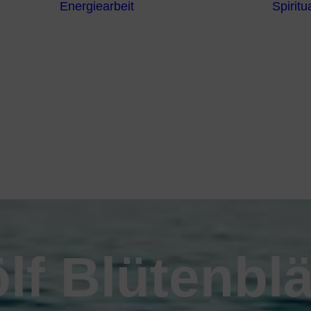
Energiearbeit
Spiritua
Channeling
Die Chakren
Die
ntren
Sternzeichen
iche
Die 7
Hermetischen
gnostik
Gesetze
erapie
Farben
usstsein
Parapsychologie
Reiki
Reinigung und
Schutz
lf Blütenblä