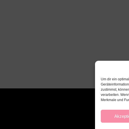
Um dir ein optima
Geräteinformatio
zustimmst, können
verarbeiten. Wenn
Merkmale und Fun
Akzepti