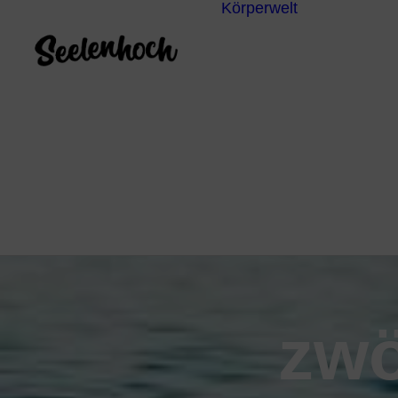
Körperwelt
Energieze
Ganzheitl
Praktiken
Körperdia
Psychoth
Unterbew
Yoga
zwö