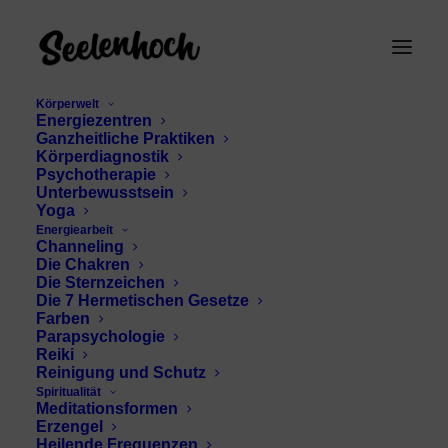
Körperwelt
Energiezentren
Ganzheitliche Praktiken
Körperdiagnostik
Psychotherapie
Unterbewusstsein
Yoga
Energiearbeit
Channeling
Zen-Therapie
Die Chakren
Die Sternzeichen
Die 7 Hermetischen Gesetze
Farben
Parapsychologie
Reiki
Reinigung und Schutz
Spiritualität
Meditationsformen
Erzengel
Heilende Frequenzen