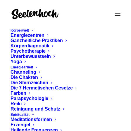
Körperwelt
Energiezentren
Ganzheitliche Praktiken
Körperdiagnostik
Psychotherapie
Unterbewusstsein
Yoga
Energiearbeit
Channeling
Zen-Buddhismus
Die Chakren
Die Sternzeichen
Die 7 Hermetischen Gesetze
Farben
Parapsychologie
Reiki
Reinigung und Schutz
Spiritualität
Meditationsformen
Erzengel
Heilende Frequenzen