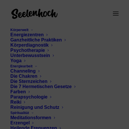
Körperwelt
Energiezentren
Ganzheitliche Praktiken
Körperdiagnostik
Psychotherapie
Unterbewusstsein
Yoga
Energiearbeit
Channeling
Yin und Yang
Die Chakren
Die Sternzeichen
Die 7 Hermetischen Gesetze
Farben
Parapsychologie
Reiki
Reinigung und Schutz
Spiritualität
Meditationsformen
Erzengel
Heilende Frequenzen