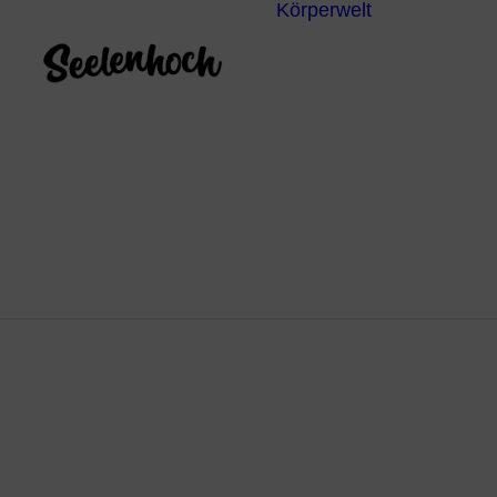
Körperwelt
Energieze
Ganzheitl
Praktiken
Körperdia
Psychoth
Unterbew
Yoga