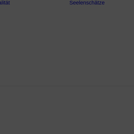
lität
Seelenschätze
Meditationsformen
Erzengel
Heilende
Bücher
Frequenzen
Heilstei
Neuzeit Heilung
Numerologie
Schamanismus