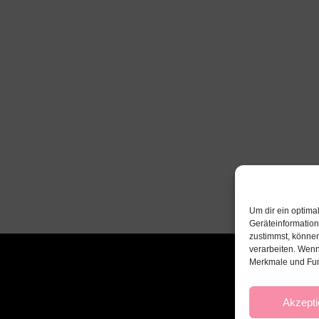
Um dir ein optima
Geräteinformatio
zustimmst, können
verarbeiten. Wenn
Merkmale und Fun
Akzepti