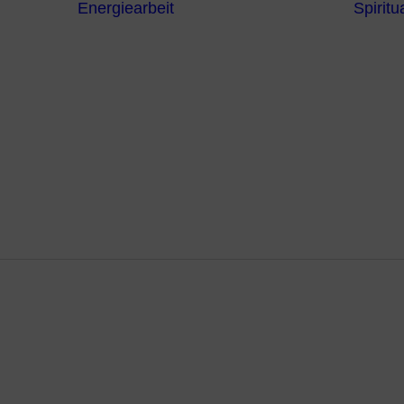
Energiearbeit
Spiritua
Channeling
Die Chakren
Die
ntren
Sternzeichen
iche
Die 7
Hermetischen
gnostik
Gesetze
erapie
Farben
usstsein
Parapsychologie
Reiki
Reinigung und
Schutz
TM Lehrer