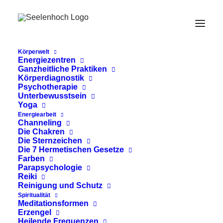
tausend Blütenblätter
Körperwelt
Energiezentren
Ganzheitliche Praktiken
Körperdiagnostik
Psychotherapie
Unterbewusstsein
Yoga
Energiearbeit
Channeling
Die Chakren
Die Sternzeichen
Die 7 Hermetischen Gesetze
Farben
Parapsychologie
Reiki
Reinigung und Schutz
Shat Chakra Nirupana
Spiritualität
Meditationsformen
Shat Chakra Nirupana stammt aus dem
Erzengel
Heilende Frequenzen