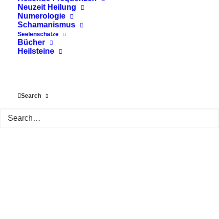
Jahr 1526 und wurde von dem
Neuzeit Heilung
Tantrameister Swami Purnanda verfasst.
Numerologie
Schamanismus
Die Schrift…
Seelenschätze
Bücher
Heilsteine
Search