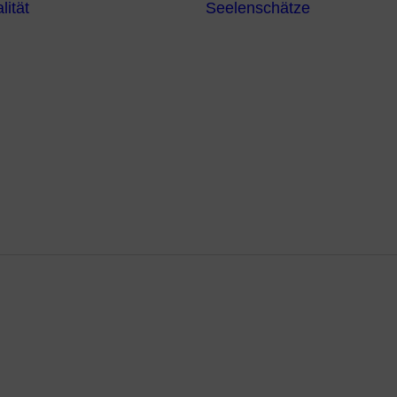
lität
Seelenschätze
Meditationsformen
Erzengel
Heilende
Bücher
Frequenzen
Heilstei
Neuzeit Heilung
Numerologie
Schamanismus
hmerzen