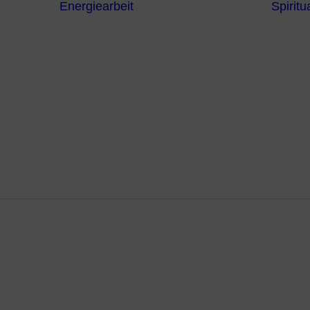
Energiearbeit
Spiritua
Channeling
Die Chakren
Die
ntren
Sternzeichen
iche
Die 7
Hermetischen
gnostik
Gesetze
erapie
Farben
usstsein
Parapsychologie
Reiki
Reinigung und
Schutz
ngskopfsc