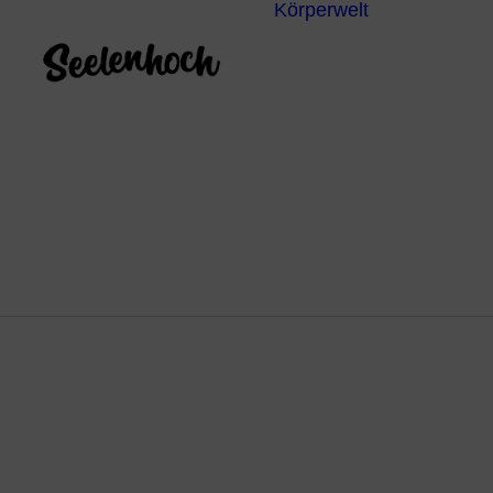
Körperwelt
Energieze
Ganzheitl
Praktiken
Körperdia
Psychoth
Unterbew
Yoga
Spannu