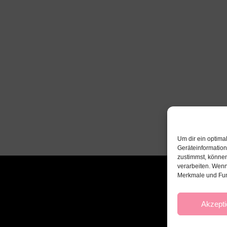
Um dir ein optima
Geräteinformatio
zustimmst, können
verarbeiten. Wenn
Merkmale und Fun
Akzepti