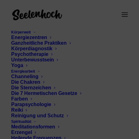
Körperwelt
Energiezentren
Ganzheitliche Praktiken
Körperdiagnostik
Psychotherapie
Unterbewusstsein
Yoga
Energiearbeit
Channeling
Shaktismus
Die Chakren
Die Sternzeichen
Die 7 Hermetischen Gesetze
Farben
Parapsychologie
Reiki
Reinigung und Schutz
Spiritualität
Meditationsformen
Erzengel
Heilende Frequenzen