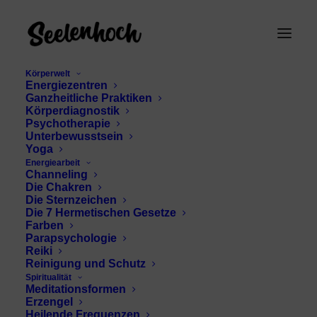
Körperwelt
Energiezentren
Ganzheitliche Praktiken
Körperdiagnostik
Psychotherapie
Unterbewusstsein
Yoga
Energiearbeit
Seelenstern Chakra
Channeling
Die Chakren
Weisheit
Die Sternzeichen
Die 7 Hermetischen Gesetze
Farben
Parapsychologie
Reiki
Reinigung und Schutz
Spiritualität
Meditationsformen
Erzengel
Heilende Frequenzen