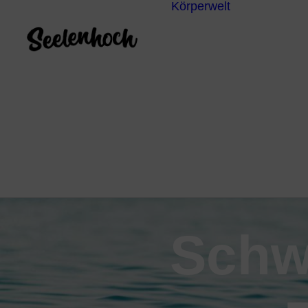
Körperwelt
Energieze
Ganzheitl
Praktiken
Körperdia
Psychoth
Unterbew
Yoga
Schwi