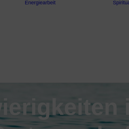
Energiearbeit
Spiritua
Channeling
Die Chakren
Die
ntren
Sternzeichen
iche
Die 7
Hermetischen
gnostik
Gesetze
erapie
Farben
usstsein
Parapsychologie
Reiki
Reinigung und
Schutz
erigkeiten 