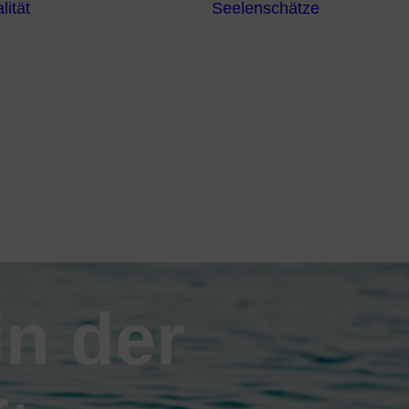
lität
Seelenschätze
Meditationsformen
Erzengel
Heilende
Bücher
Frequenzen
Heilstei
Neuzeit Heilung
Numerologie
Schamanismus
in der