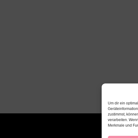
Um dir ein optima
Geräteinformatio
zustimmst, können
verarbeiten. Wenn
Merkmale und Fun