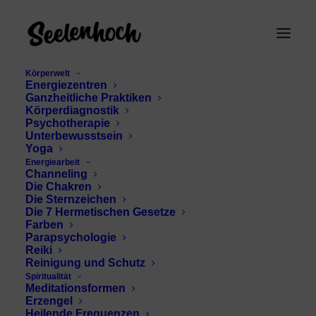
Körperwelt
Energiezentren
Ganzheitliche Praktiken
Körperdiagnostik
Psychotherapie
Unterbewusstsein
Yoga
Energiearbeit
Channeling
Schizophrenie
Die Chakren
Die Sternzeichen
Die 7 Hermetischen Gesetze
Farben
Parapsychologie
Reiki
Reinigung und Schutz
Spiritualität
Meditationsformen
Erzengel
Heilende Frequenzen