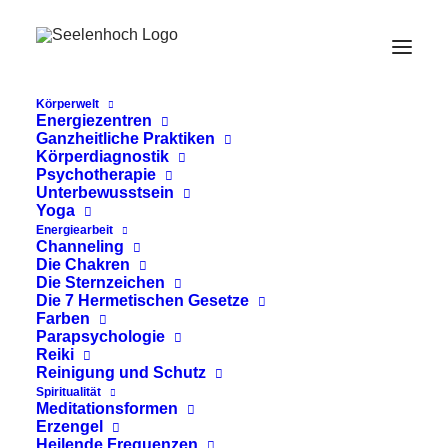
Körperwelt
Energiezentren
Ganzheitliche Praktiken
Körperdiagnostik
Psychotherapie
Unterbewusstsein
Yoga
Energiearbeit
Channeling
Rebirthing Therapie
Die Chakren
Die Sternzeichen
Die 7 Hermetischen Gesetze
Farben
Parapsychologie
Reiki
Reinigung und Schutz
Spiritualität
Meditationsformen
Erzengel
Heilende Frequenzen