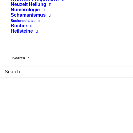
Neuzeit Heilung
Numerologie
Schamanismus
Seelenschätze
Bücher
Heilsteine
Search
Rebirthing – Eine transformative
Reise durch Atem
Rebirthing, auch bekannt als verbundene
Atemarbeit, ist eine transformative Praxis,
die auf einer speziellen…