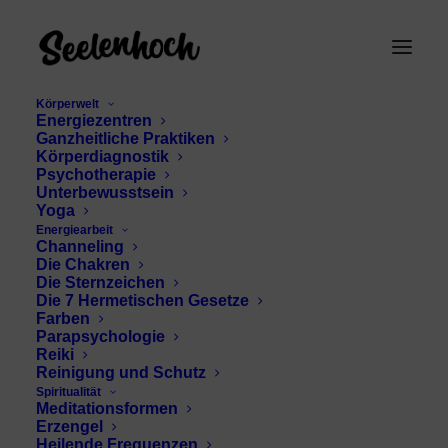
Körperwelt
Energiezentren
Ganzheitliche Praktiken
Körperdiagnostik
Psychotherapie
Unterbewusstsein
Yoga
Energiearbeit
Channeling
Raymond Moody
Die Chakren
Die Sternzeichen
Die 7 Hermetischen Gesetze
Farben
Parapsychologie
Reiki
Reinigung und Schutz
Spiritualität
Meditationsformen
Erzengel
Heilende Frequenzen