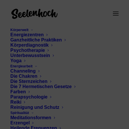
Körperwelt
Energiezentren
Ganzheitliche Praktiken
Körperdiagnostik
Psychotherapie
Unterbewusstsein
Yoga
Energiearbeit
Channeling
Naturmedizin
Die Chakren
Die Sternzeichen
Die 7 Hermetischen Gesetze
Farben
Parapsychologie
Reiki
Reinigung und Schutz
Spiritualität
Meditationsformen
Erzengel
Heilende Frequenzen