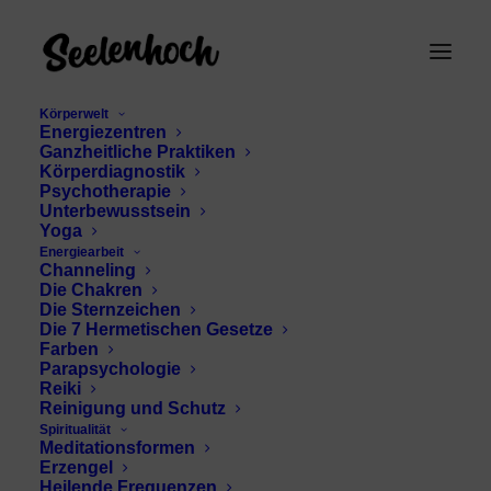
Körperwelt
Energiezentren
Ganzheitliche Praktiken
Körperdiagnostik
Psychotherapie
Unterbewusstsein
Yoga
Energiearbeit
Meditation für positive
Channeling
Die Chakren
Gedanken
Die Sternzeichen
Die 7 Hermetischen Gesetze
Farben
Parapsychologie
Reiki
Reinigung und Schutz
Spiritualität
Meditationsformen
Erzengel
Heilende Frequenzen