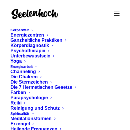
Körperwelt
Energiezentren
Ganzheitliche Praktiken
Körperdiagnostik
Psychotherapie
Unterbewusstsein
Yoga
Energiearbeit
Channeling
Mantra AUM
Die Chakren
Die Sternzeichen
Die 7 Hermetischen Gesetze
Farben
Parapsychologie
Reiki
Reinigung und Schutz
Spiritualität
Meditationsformen
Erzengel
Heilende Frequenzen