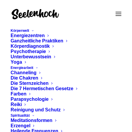
Körperwelt
Energiezentren
Ganzheitliche Praktiken
Körperdiagnostik
Psychotherapie
Unterbewusstsein
Yoga
Energiearbeit
Channeling
Magenmeridian
Die Chakren
Die Sternzeichen
Die 7 Hermetischen Gesetze
Farben
Parapsychologie
Reiki
Reinigung und Schutz
Spiritualität
Meditationsformen
Erzengel
Heilende Frequenzen