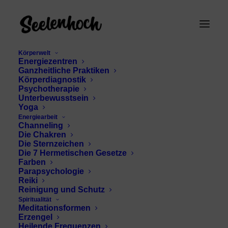
Körperwelt
Energiezentren
Ganzheitliche Praktiken
Körperdiagnostik
Psychotherapie
Unterbewusstsein
Yoga
Energiearbeit
Channeling
kulturelle Neugier
Die Chakren
Die Sternzeichen
Die 7 Hermetischen Gesetze
Farben
Parapsychologie
Reiki
Reinigung und Schutz
Spiritualität
Meditationsformen
Erzengel
Heilende Frequenzen