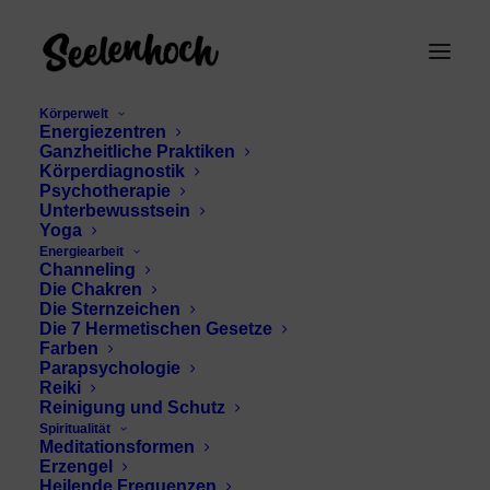
Körperwelt
Energiezentren
Ganzheitliche Praktiken
Körperdiagnostik
Psychotherapie
Unterbewusstsein
Yoga
Energiearbeit
Körper und Geist
Channeling
Die Chakren
schulen
Die Sternzeichen
Die 7 Hermetischen Gesetze
Farben
Parapsychologie
Reiki
Reinigung und Schutz
Spiritualität
Meditationsformen
Erzengel
Heilende Frequenzen