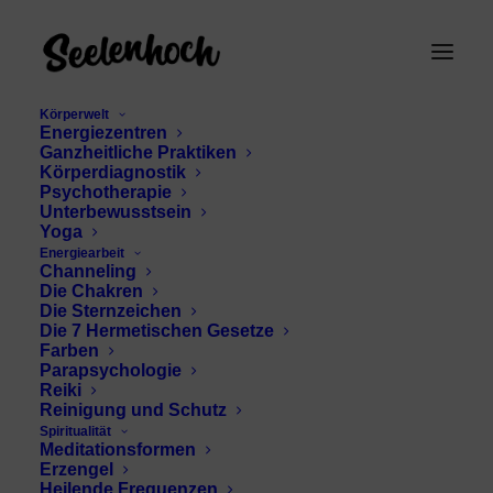
Körperwelt
Energiezentren
Ganzheitliche Praktiken
Körperdiagnostik
Psychotherapie
Unterbewusstsein
Yoga
Energiearbeit
Channeling
Informationen
Die Chakren
Die Sternzeichen
Die 7 Hermetischen Gesetze
Farben
Parapsychologie
Reiki
Reinigung und Schutz
Spiritualität
Meditationsformen
Erzengel
Heilende Frequenzen