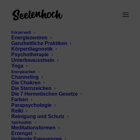
Körperwelt
Energiezentren
Ganzheitliche Praktiken
Körperdiagnostik
Psychotherapie
Unterbewusstsein
Yoga
Energiearbeit
Channeling
Horizonte
Die Chakren
Die Sternzeichen
Die 7 Hermetischen Gesetze
Farben
Parapsychologie
Reiki
Reinigung und Schutz
Spiritualität
Meditationsformen
Erzengel
Heilende Frequenzen