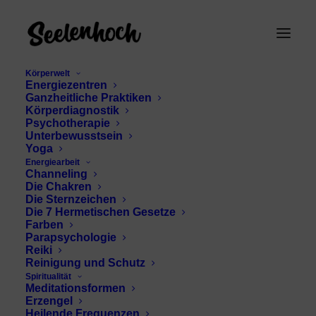
Körperwelt
Energiezentren
Ganzheitliche Praktiken
Körperdiagnostik
Psychotherapie
Unterbewusstsein
Yoga
Energiearbeit
Channeling
Gebet für Erfolg
Die Chakren
Die Sternzeichen
Die 7 Hermetischen Gesetze
Farben
Parapsychologie
Reiki
Reinigung und Schutz
Spiritualität
Meditationsformen
Erzengel
Heilende Frequenzen