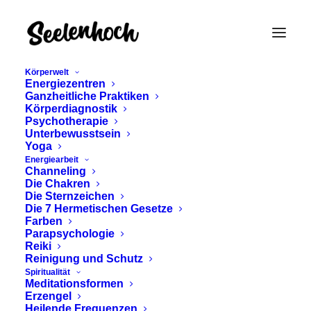
Körperwelt
Energiezentren
Ganzheitliche Praktiken
Körperdiagnostik
Psychotherapie
Unterbewusstsein
Yoga
Energiearbeit
Channeling
Friedensblog
Die Chakren
Die Sternzeichen
Die 7 Hermetischen Gesetze
Farben
Parapsychologie
Reiki
Reinigung und Schutz
Spiritualität
Meditationsformen
Erzengel
Heilende Frequenzen