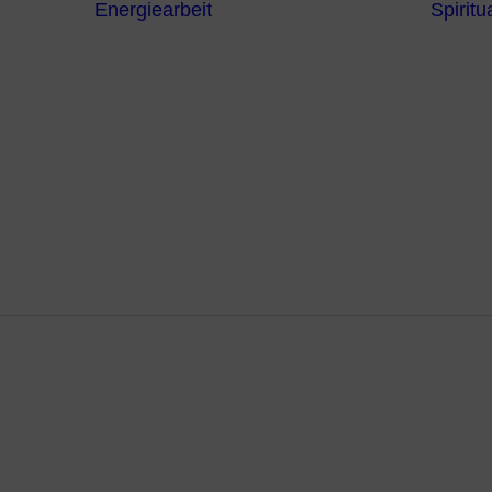
Energiearbeit
Spiritua
Channeling
Die Chakren
Die
ntren
Sternzeichen
iche
Die 7
Hermetischen
gnostik
Gesetze
erapie
Farben
usstsein
Parapsychologie
Reiki
Reinigung und
Schutz
rnwahrnehm