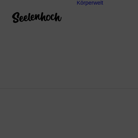
Körperwelt
Energieze
Ganzheitl
Praktiken
Körperdia
Psychoth
Unterbew
Yoga
Fe