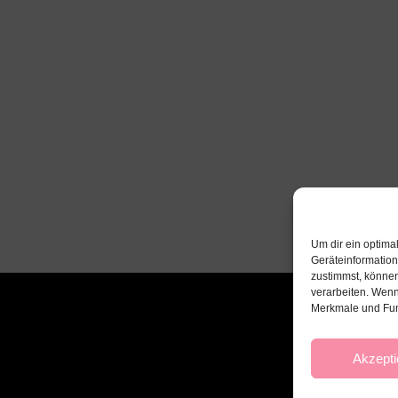
Um dir ein optima
Geräteinformatio
zustimmst, können
verarbeiten. Wenn
Merkmale und Fun
Akzepti