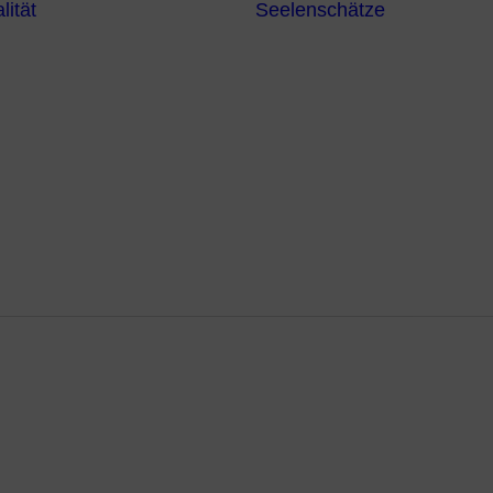
lität
Seelenschätze
Meditationsformen
Erzengel
Heilende
Bücher
Frequenzen
Heilstei
Neuzeit Heilung
Numerologie
Schamanismus
ung