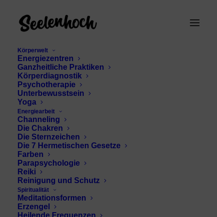
Körperwelt
Energiezentren
Ganzheitliche Praktiken
Körperdiagnostik
Psychotherapie
Unterbewusstsein
Yoga
Energiearbeit
Energiezentren
Channeling
Die Chakren
aktivieren
Die Sternzeichen
Die 7 Hermetischen Gesetze
Farben
Parapsychologie
Reiki
Reinigung und Schutz
Spiritualität
Meditationsformen
Erzengel
Heilende Frequenzen