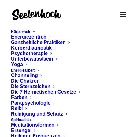
Körperwelt
Energiezentren
Ganzheitliche Praktiken
Körperdiagnostik
Psychotherapie
Unterbewusstsein
Yoga
Energiearbeit
DÜ – Dünndarm / Tai
Channeling
Die Chakren
Yang
Die Sternzeichen
Die 7 Hermetischen Gesetze
Farben
Parapsychologie
Reiki
Reinigung und Schutz
Spiritualität
Meditationsformen
Erzengel
Heilende Frequenzen