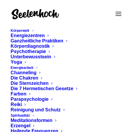
Körperwelt
Energiezentren
Ganzheitliche Praktiken
Körperdiagnostik
Psychotherapie
Unterbewusstsein
Yoga
Energiearbeit
Channeling
anusara yoga
Die Chakren
Die Sternzeichen
Die 7 Hermetischen Gesetze
Farben
Parapsychologie
Reiki
Reinigung und Schutz
Spiritualität
Meditationsformen
Erzengel
Heilende Frequenzen