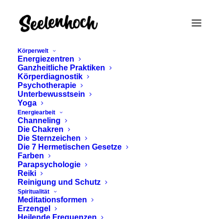
Körperwelt
Energiezentren
Ganzheitliche Praktiken
Körperdiagnostik
Psychotherapie
Unterbewusstsein
Yoga
Energiearbeit
Akasha Chronik
Channeling
Die Chakren
Klarheit
Die Sternzeichen
Die 7 Hermetischen Gesetze
Farben
Parapsychologie
Reiki
Reinigung und Schutz
Spiritualität
Meditationsformen
Erzengel
Heilende Frequenzen