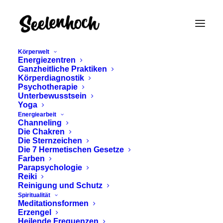
Körperwelt
Energiezentren
Ganzheitliche Praktiken
Körperdiagnostik
Psychotherapie
Unterbewusstsein
Yoga
Energiearbeit
Akasha Chronik
Channeling
Die Chakren
Antworten
Die Sternzeichen
Die 7 Hermetischen Gesetze
Farben
Parapsychologie
Reiki
Reinigung und Schutz
Spiritualität
Meditationsformen
Erzengel
Heilende Frequenzen