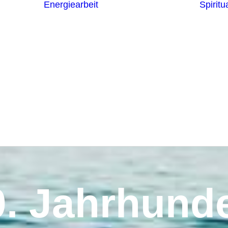
Energiearbeit
Spiritua
Channeling
Die Chakren
Die
ntren
Sternzeichen
iche
Die 7
Hermetischen
gnostik
Gesetze
erapie
Farben
usstsein
Parapsychologie
Reiki
Reinigung und
Schutz
0. Jahrhunde