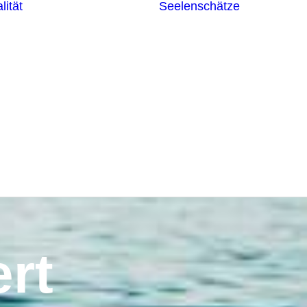
lität
Seelenschätze
Meditationsformen
Erzengel
Heilende
Bücher
Frequenzen
Heilstei
Neuzeit Heilung
Numerologie
Schamanismus
rt