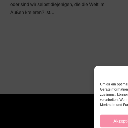
oder sind wir selbst diejenigen, die die Welt im
Außen kreieren? Ist…
Um dir ein optima
Geräteinformatio
zustimmst, können
verarbeiten. Wenn
Merkmale und Fun
Akzepti