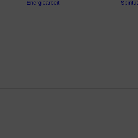
Energiearbeit
Spiritua
Channeling
Die Chakren
Die
ntren
Sternzeichen
iche
Die 7
Hermetischen
gnostik
Gesetze
erapie
Farben
usstsein
Parapsychologie
Reiki
Reinigung und
Schutz
setze des 