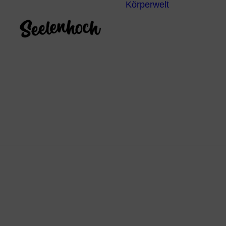
Körperwelt
Energieze
Ganzheitl
Praktiken
Körperdia
Psychoth
Unterbew
Yoga
12 Ge