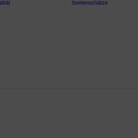
lität
Seelenschätze
Meditationsformen
Erzengel
Heilende
Bücher
Frequenzen
Heilstei
Neuzeit Heilung
Numerologie
Schamanismus
Karmas