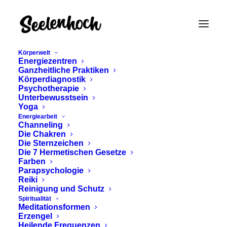
Körperwelt
Energiezentren
Ganzheitliche Praktiken
Körperdiagnostik
Psychotherapie
Unterbewusstsein
Yoga
Energiearbeit
Channeling
Sternzeichen
Die Chakren
Die Sternzeichen
Die 7 Hermetischen Gesetze
Farben
Parapsychologie
Reiki
Reinigung und Schutz
Spiritualität
Meditationsformen
Erzengel
Heilende Frequenzen