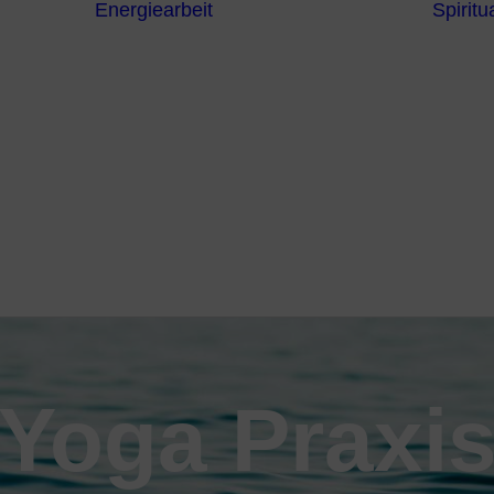
Energiearbeit
Spiritua
Channeling
Die Chakren
Die
ntren
Sternzeichen
iche
Die 7
Hermetischen
gnostik
Gesetze
erapie
Farben
usstsein
Parapsychologie
Reiki
Reinigung und
Schutz
Yoga Praxi