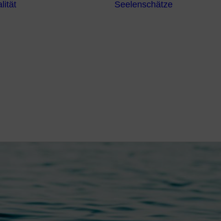
lität
Seelenschätze
Meditationsformen
Erzengel
Heilende
Bücher
Frequenzen
Heilstei
Neuzeit Heilung
Numerologie
Schamanismus
s