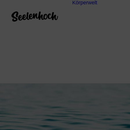
Körperwelt
Energieze
Ganzheitl
Praktiken
Körperdia
Psychoth
Unterbew
Yoga