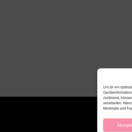
Um dir ein optima
Geräteinformatio
zustimmst, können
verarbeiten. Wenn
Merkmale und Fun
Akzepti