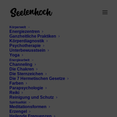
Körperwelt
Energiezentren
Ganzheitliche Praktiken
Körperdiagnostik
Psychotherapie
Unterbewusstsein
Yoga
Energiearbeit
Channeling
Widder Selbstfindung
Die Chakren
Die Sternzeichen
Die 7 Hermetischen Gesetze
Farben
Parapsychologie
Reiki
Reinigung und Schutz
Spiritualität
Meditationsformen
Erzengel
Heilende Frequenzen