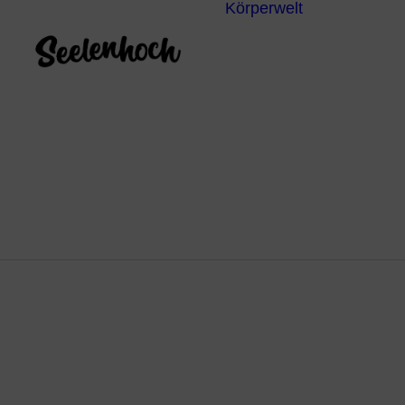
Körperwelt
Energieze
Ganzheitl
Praktiken
Körperdia
Psychoth
Unterbew
Yoga
Wa