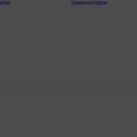
lität
Seelenschätze
Meditationsformen
Erzengel
Heilende
Bücher
Frequenzen
Heilstei
Neuzeit Heilung
Numerologie
Schamanismus
ung