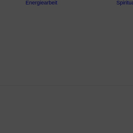
Energiearbeit
Spiritua
Channeling
Die Chakren
Die
ntren
Sternzeichen
iche
Die 7
Hermetischen
gnostik
Gesetze
erapie
Farben
usstsein
Parapsychologie
Reiki
Reinigung und
Schutz
sserreinig