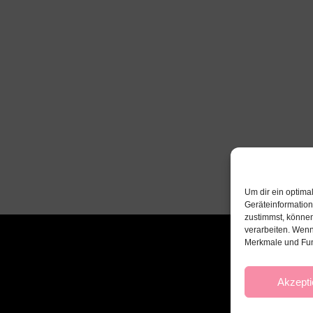
Um dir ein optima
Geräteinformatio
zustimmst, können
verarbeiten. Wenn
Merkmale und Fun
Akzepti